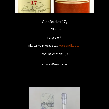
Glenfarclas 17y
128,90
€
178,57
€
/
l
inkl. 19 % MwSt.
zzgl.
Versandkosten
Produkt enthält: 0,7
l
In den Warenkorb