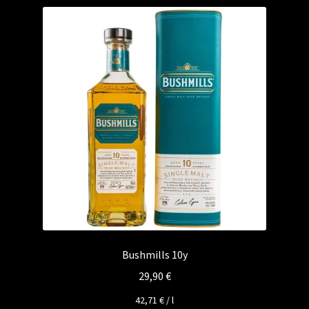
Bushmills 10y
29,90
€
42,71
€
/
l