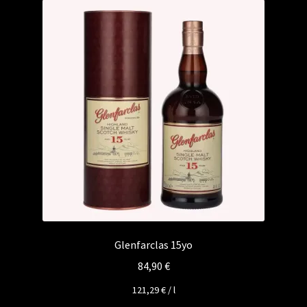
Glenfarclas 15yo
84,90
€
121,29
€
/
l