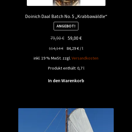
Doinich Daal Batch No. 5 „Krabbawäldle“
ANGEBOT!
Ursprünglicher
Aktueller
79,90
€
59,00
€
Preis
Preis
114,14
€
84,29
€
/
l
war:
ist:
inkl. 19 % MwSt.
zzgl.
Versandkosten
79,90 €
59,00 €.
Produkt enthält: 0,7
l
In den Warenkorb