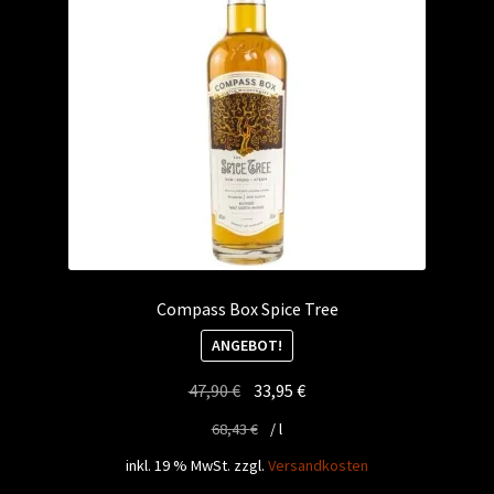
Compass Box Spice Tree
ANGEBOT!
Ursprünglicher
Aktueller
47,90
€
33,95
€
Preis
Preis
68,43
€
/
l
war:
ist:
inkl. 19 % MwSt.
zzgl.
Versandkosten
47,90 €
33,95 €.