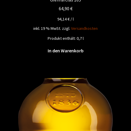
64,90
€
94,14
€
/
l
inkl. 19 % MwSt.
zzgl.
Versandkosten
Produkt enthält: 0,7
l
In den Warenkorb