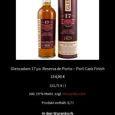
Glencadam 17 y.o. Reserva de Porto – Port Cask Finish
154,90
€
222,71
€
/
l
inkl. 19 % MwSt.
zzgl.
Versandkosten
Produkt enthält: 0,7
l
In den Warenkorb