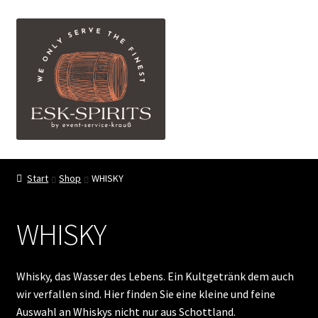
Zur
Zum
Menü
Navigation
Inhalt
springen
springen
ESK-SPIRITS ihr Partner für exquisite Spirituosen
Start
Shop
WHISKY
Events
WHISKY
Shop
My account
Whisky, das Wasser des Lebens. Ein Kultgetränk dem auch
wir verfallen sind. Hier finden Sie eine kleine und feine
FAQ
Auswahl an Whiskys nicht nur aus Schottland.