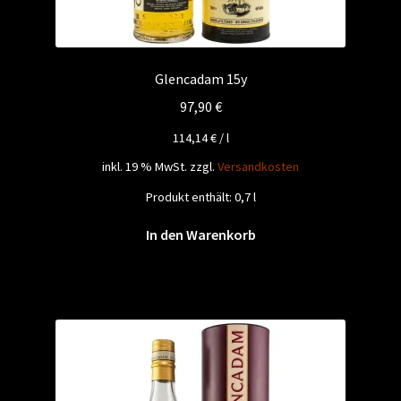
Glencadam 15y
97,90
€
114,14
€
/
l
inkl. 19 % MwSt.
zzgl.
Versandkosten
Produkt enthält: 0,7
l
In den Warenkorb