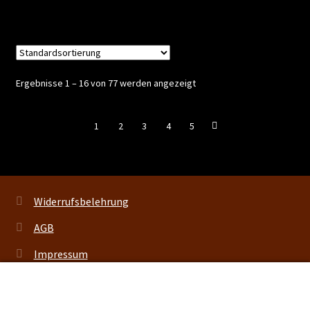
Ergebnisse 1 – 16 von 77 werden angezeigt
1
2
3
4
5
Widerrufsbelehrung
AGB
Impressum
Datenschutzerklärung
0
Suchen
Suchen