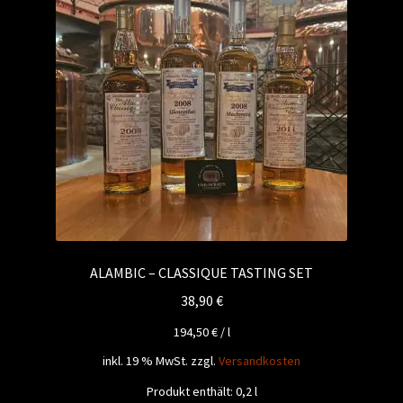
ALAMBIC – CLASSIQUE TASTING SET
38,90
€
194,50
€
/
l
inkl. 19 % MwSt.
zzgl.
Versandkosten
Produkt enthält: 0,2
l