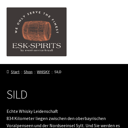
Zur
Zum
Menü
Navigation
Inhalt
springen
springen
ESK-SPIRITS ihr Partner für exquisite Spirituosen
Start
Shop
WHISKY
SILD
Events
SILD
Shop
My account
Echte Whisky Leidenschaft
834 Kilometer liegen zwischen den oberbayrischen
FAQ
Voralpenseen und der Nordseeinsel Sylt. Und Sie werden es