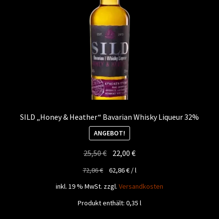
SILD „Honey & Heather“ Bavarian Whisky Liqueur 32%
ANGEBOT!
Ursprünglicher
Aktueller
25,50
€
22,00
€
Preis
Preis
72,86
€
62,86
€
/
l
war:
ist:
inkl. 19 % MwSt.
zzgl.
Versandkosten
25,50 €
22,00 €.
Produkt enthält: 0,35
l