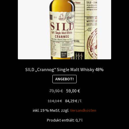
SILD „Crannog“ Single Malt Whisky 48%
ANGEBOT!
Ursprünglicher
Aktueller
79,90
€
59,00
€
Preis
Preis
114,14
€
84,29
€
/
l
war:
ist:
inkl. 19 % MwSt.
zzgl.
Versandkosten
79,90 €
59,00 €.
Produkt enthält: 0,7
l