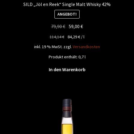
SILD „Jöl en Reek“ Single Malt Whisky 42%
ANGEBOT!
Ursprünglicher
Aktueller
79,90
€
59,00
€
Preis
Preis
114,14
€
84,29
€
/
l
war:
ist:
inkl. 19 % MwSt.
zzgl.
Versandkosten
79,90 €
59,00 €.
Produkt enthält: 0,7
l
In den Warenkorb