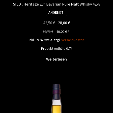
SILD „Heritage 28“ Bavarian Pure Malt Whisky 42%
ANGEBOT!
Ursprünglicher
Aktueller
42,50
€
28,00
€
Preis
Preis
60,71
€
40,00
€
/
l
war:
ist:
inkl. 19 % MwSt.
zzgl.
Versandkosten
42,50 €
28,00 €.
Produkt enthält: 0,7
l
Weiterlesen