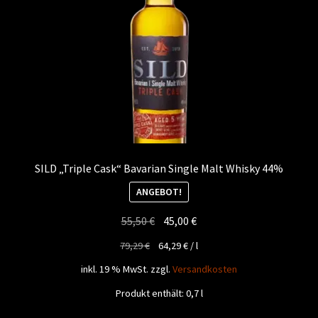
SILD „Triple Cask“ Bavarian Single Malt Whisky 44%
ANGEBOT!
Ursprünglicher
Aktueller
55,50
€
45,00
€
Preis
Preis
79,29
€
64,29
€
/
l
war:
ist:
inkl. 19 % MwSt.
zzgl.
Versandkosten
55,50 €
45,00 €.
Produkt enthält: 0,7
l