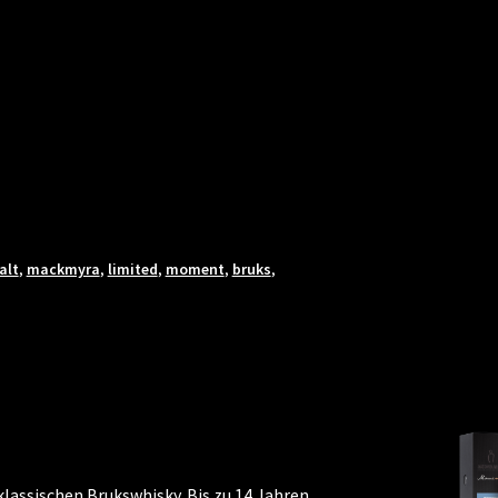
alt
,
mackmyra
,
limited
,
moment
,
bruks
,
lassischen Brukswhisky. Bis zu 14 Jahren