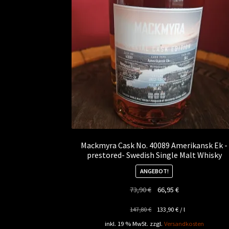
Mackmyra Cask No. 40089 Amerikansk Ek -
prestored- Swedish Single Malt Whisky
ANGEBOT!
Ursprünglicher
Aktueller
73,90
€
66,95
€
Preis
Preis
147,80
€
133,90
€
/
l
war:
ist:
73,90 €
66,95 €.
inkl. 19 % MwSt.
zzgl.
Versandkosten