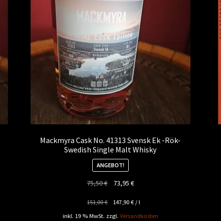
Mackmyra Cask No. 41313 Svensk Ek -Rök-
Swedish Single Malt Whisky
ANGEBOT!
Ursprünglicher
Aktueller
75,50
€
73,95
€
Preis
Preis
151,00
€
147,90
€
/
l
war:
ist:
75,50 €
73,95 €.
inkl. 19 % MwSt.
zzgl.
Versandkosten