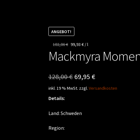
ANGEBOT!
182,86
€
99,93
€
/
l
Mackmyra Moment
Ursprünglicher
Aktueller
128,00
€
69,95
€
Preis
Preis
inkl. 19 % MwSt.
zzgl.
Versandkosten
war:
ist:
Details:
128,00 €
69,95 €.
Land: Schweden
Region: