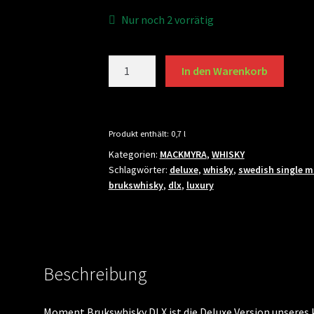
Nur noch 2 vorrätig
Mackmyra
In den Warenkorb
Moment
Brukswhisky
DLX
Menge
Produkt enthält: 0,7
l
Kategorien:
MACKMYRA
,
WHISKY
Schlagwörter:
deluxe
,
whisky
,
swedish single m
brukswhisky
,
dlx
,
luxury
Beschreibung
Moment Brukswhisky DLX ist die Deluxe Version unseres k