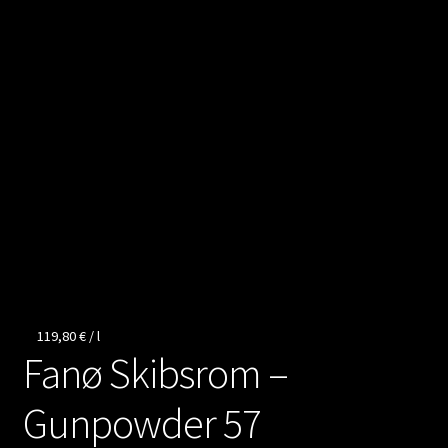
Kontakt
Vertrag widerrufen
119,80
€
/
l
Fanø Skibsrom –
Gunpowder 57