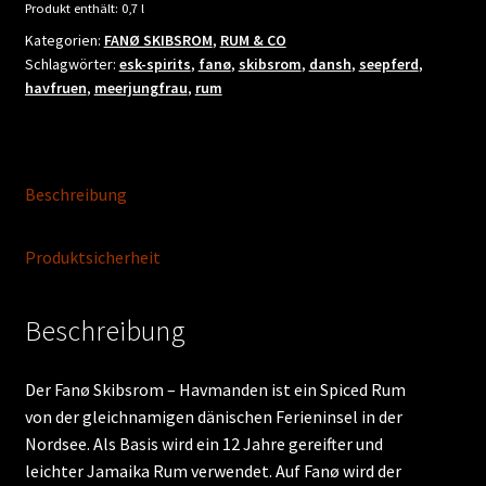
Menge
Produkt enthält: 0,7
l
Kategorien:
FANØ SKIBSROM
,
RUM & CO
Schlagwörter:
esk-spirits
,
fanø
,
skibsrom
,
dansh
,
seepferd
,
havfruen
,
meerjungfrau
,
rum
Beschreibung
Produktsicherheit
Beschreibung
Der Fanø Skibsrom – Havmanden ist ein Spiced Rum
von der gleichnamigen dänischen Ferieninsel in der
Nordsee. Als Basis wird ein 12 Jahre gereifter und
leichter Jamaika Rum verwendet. Auf Fanø wird der