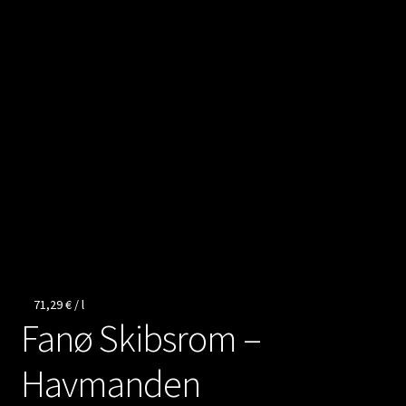
Kontakt
Vertrag widerrufen
71,29
€
/
l
Fanø Skibsrom –
Havmanden