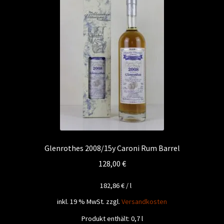
Glenrothes 2008/15y Caroni Rum Barrel
128,00
€
182,86
€
/
l
inkl. 19 % MwSt.
zzgl.
Versandkosten
Produkt enthält: 0,7
l