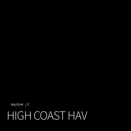
Kontakt
Vertrag widerrufen
84,29
€
/
l
HIGH COAST HAV