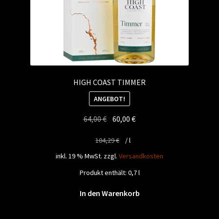
HIGH COAST TIMMER
ANGEBOT!
Ursprünglicher
Aktueller
64,00
€
60,00
€
Preis
Preis
104,29
€
/
l
war:
ist:
64,00 €
60,00 €.
inkl. 19 % MwSt.
zzgl.
Versandkosten
Produkt enthält: 0,7
l
In den Warenkorb