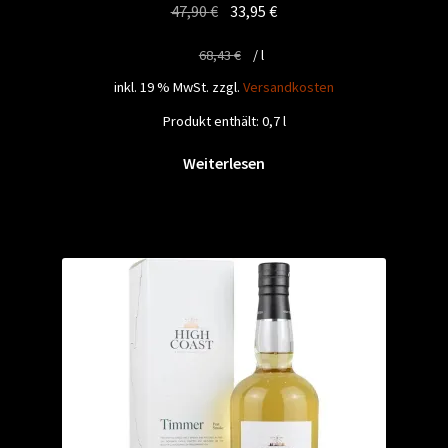
Ursprünglicher
Aktueller
47,90
€
33,95
€
Preis
Preis
68,43
€
/
l
war:
ist:
47,90 €
33,95 €.
inkl. 19 % MwSt.
zzgl.
Versandkosten
Produkt enthält: 0,7
l
Weiterlesen