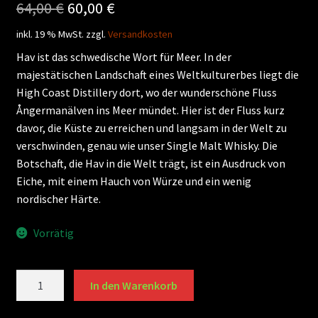
Ursprünglicher
Aktueller
64,00
€
60,00
€
Preis
Preis
inkl. 19 % MwSt.
zzgl.
Versandkosten
war:
ist:
Hav ist das schwedische Wort für Meer. In der
majestätischen Landschaft eines Weltkulturerbes liegt die
64,00 €
60,00 €.
High Coast Distillery dort, wo der wunderschöne Fluss
Ångermanälven ins Meer mündet. Hier ist der Fluss kurz
davor, die Küste zu erreichen und langsam in der Welt zu
verschwinden, genau wie unser Single Malt Whisky. Die
Botschaft, die Hav in die Welt trägt, ist ein Ausdruck von
Eiche, mit einem Hauch von Würze und ein wenig
nordischer Härte.
Vorrätig
HIGH
In den Warenkorb
COAST
HAV