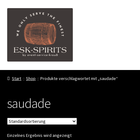
Zur
Zum
Menü
Navigation
Inhalt
springen
springen
ESK-SPIRITS ihr Partner für exquisite Spirituosen
Start
Shop
Produkte verschlagwortet mit „saudade“
Events
saudade
Shop
My account
Einzelnes Ergebnis wird angezeigt
FAQ