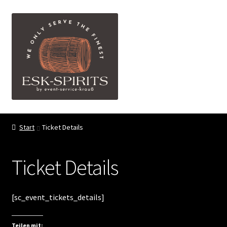
Zur
Zum
Menü
Navigation
Inhalt
springen
springen
ESK-SPIRITS ihr Partner für exquisite Spirituosen
Start
Ticket Details
Events
Ticket Details
Shop
My account
[sc_event_tickets_details]
FAQ
Teilen mit: