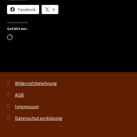
Facebook
X
Kontakt
Vertrag widerrufen
Gefällt mir:
Wird
geladen …
Widerrufsbelehrung
AGB
Impressum
Datenschutzerklärung