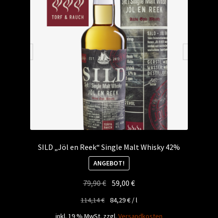
SILD „Jöl en Reek“ Single Malt Whisky 42%
ANGEBOT!
Ursprünglicher
Aktueller
79,90
€
59,00
€
Preis
Preis
114,14
€
84,29
€
/
l
war:
ist:
inkl. 19 % MwSt.
zzgl.
Versandkosten