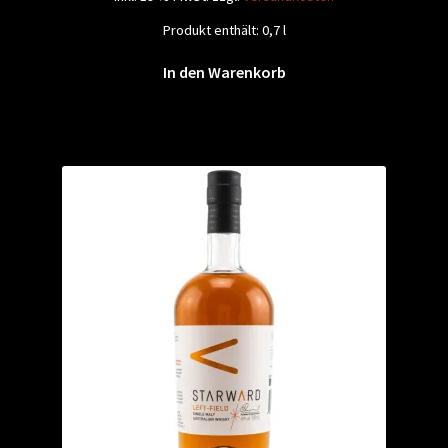
79,90 €
59,00 €.
Produkt enthält: 0,7
l
In den Warenkorb