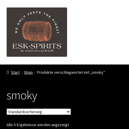
Zur
Zum
Menü
Navigation
Inhalt
springen
springen
ESK-SPIRITS ihr Partner für exquisite Spirituosen
Start
Shop
Produkte verschlagwortet mit „smoky“
Events
smoky
Shop
My account
Alle 5 Ergebnisse werden angezeigt
FAQ