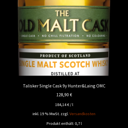
Talisker Single Cask 9y Hunter&Laing OMC
128,90
€
184,14
€
/
l
inkl. 19 % MwSt.
zzgl.
Versandkosten
Produkt enthält: 0,7
l