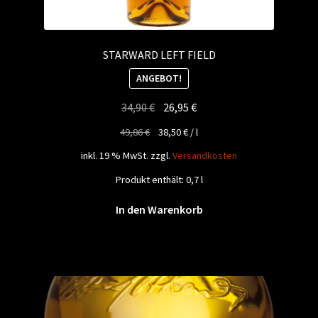
STARWARD LEFT FIELD
ANGEBOT!
Ursprünglicher
Aktueller
34,90
€
26,95
€
Preis
Preis
49,86
€
38,50
€
/
l
war:
ist:
inkl. 19 % MwSt.
zzgl.
Versandkosten
34,90 €
26,95 €.
Produkt enthält: 0,7
l
In den Warenkorb