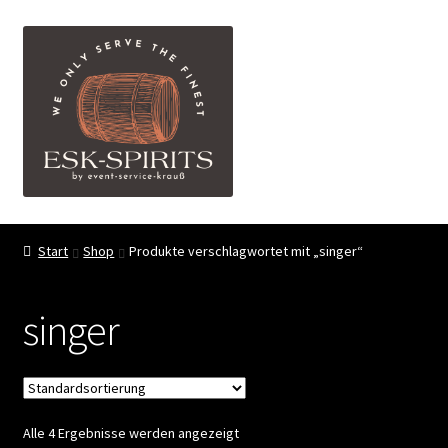
Zur
Zum
Menü
Navigation
Inhalt
springen
springen
ESK-SPIRITS ihr Partner für exquisite Spirituosen
Start
Shop
Produkte verschlagwortet mit „singer“
Events
singer
Shop
My account
Alle 4 Ergebnisse werden angezeigt
FAQ