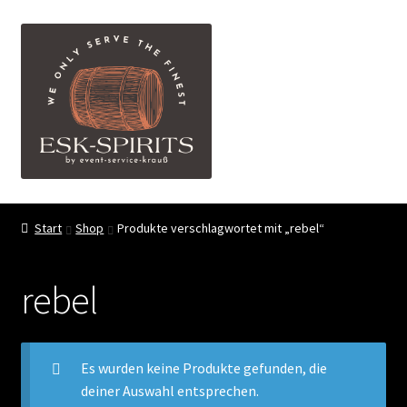
Zur
Zum
Menü
Navigation
Inhalt
springen
springen
ESK-SPIRITS ihr Partner für exquisite Spirituosen
Start
Shop
Produkte verschlagwortet mit „rebel“
Events
rebel
Shop
My account
Es wurden keine Produkte gefunden, die
deiner Auswahl entsprechen.
FAQ