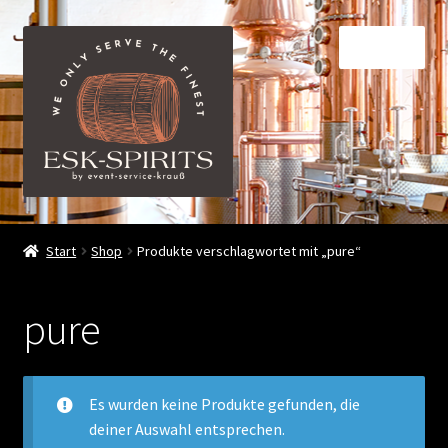
Zur
Zum
Menü
Navigation
Inhalt
springen
springen
ESK-SPIRITS ihr Partner für exquisite Spirituosen
Start
Shop
Produkte verschlagwortet mit „pure“
Events
pure
Shop
My account
Es wurden keine Produkte gefunden, die
deiner Auswahl entsprechen.
FAQ