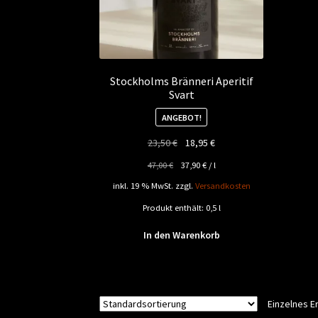
Stockholms Bränneri Aperitif
Svart
ANGEBOT!
Ursprünglicher
Aktueller
23,50
€
18,95
€
Preis
Preis
47,00
€
37,90
€
/
l
war:
ist:
inkl. 19 % MwSt.
zzgl.
Versandkosten
23,50 €
18,95 €.
Produkt enthält: 0,5
l
In den Warenkorb
Einzelnes E