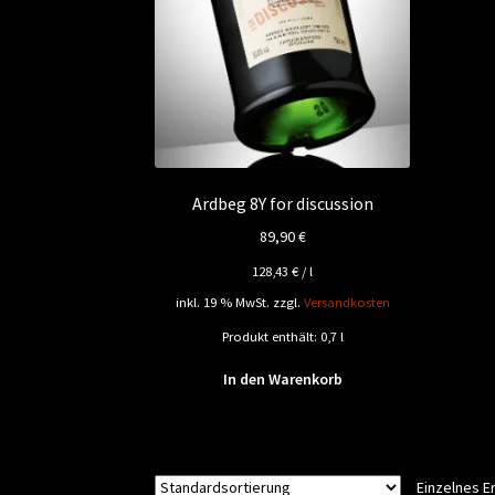
Ardbeg 8Y for discussion
89,90
€
128,43
€
/
l
inkl. 19 % MwSt.
zzgl.
Versandkosten
Produkt enthält: 0,7
l
In den Warenkorb
Einzelnes E