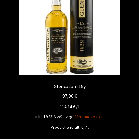
Glencadam 15y
97,90
€
114,14
€
/
l
inkl. 19 % MwSt.
zzgl.
Versandkosten
Produkt enthält: 0,7
l