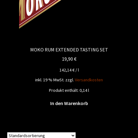
MOKO RUM EXTENDED TASTING SET
19,90
€
142,14
€
/
l
inkl. 19 % MwSt.
zzgl.
Versandkosten
Produkt enthält: 0,14
l
In den Warenkorb