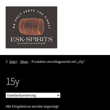
Zur
Zum
Menü
Navigation
Inhalt
springen
springen
ESK-SPIRITS ihr Partner für exquisite Spirituosen
Start
Shop
Produkte verschlagwortet mit „15y“
Events
15y
Shop
My account
Alle 8 Ergebnisse werden angezeigt
FAQ