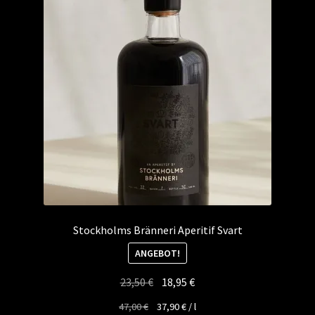
Stockholms Bränneri Aperitif Svart
ANGEBOT!
Ursprünglicher
Aktueller
23,50
€
18,95
€
Preis
Preis
47,00
€
37,90
€
/
l