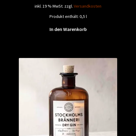
war:
ist:
inkl. 19 % MwSt.
zzgl.
Versandkosten
23,50 €
18,95 €.
Produkt enthält: 0,5
l
In den Warenkorb