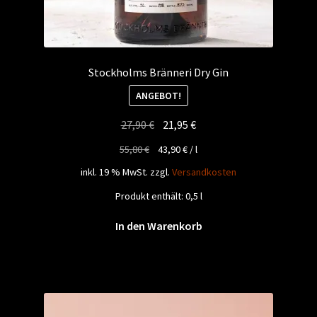
Stockholms Bränneri Dry Gin
ANGEBOT!
Ursprünglicher
Aktueller
27,90
€
21,95
€
Preis
Preis
55,80
€
43,90
€
/
l
war:
ist:
inkl. 19 % MwSt.
zzgl.
Versandkosten
27,90 €
21,95 €.
Produkt enthält: 0,5
l
In den Warenkorb