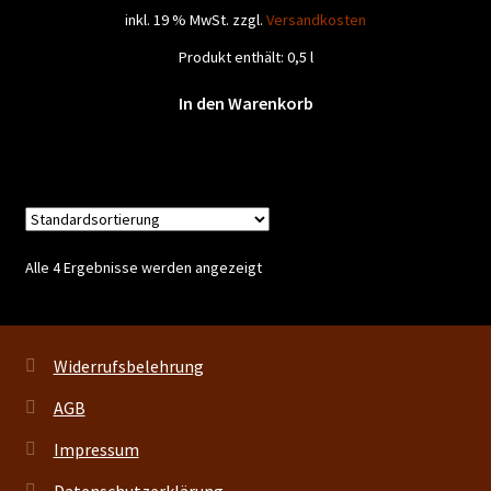
inkl. 19 % MwSt.
zzgl.
Versandkosten
27,90 €
21,95 €.
Produkt enthält: 0,5
l
In den Warenkorb
Alle 4 Ergebnisse werden angezeigt
Widerrufsbelehrung
AGB
Impressum