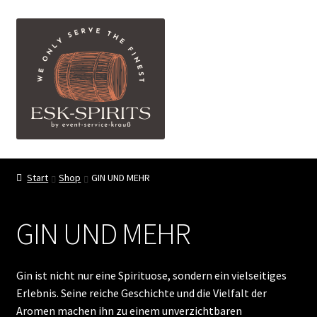
Zur
Zum
Menü
Navigation
Inhalt
springen
springen
ESK-SPIRITS ihr Partner für exquisite Spirituosen
Start
Shop
GIN UND MEHR
Events
GIN UND MEHR
Shop
My account
Gin ist nicht nur eine Spirituose, sondern ein vielseitiges
Erlebnis. Seine reiche Geschichte und die Vielfalt der
FAQ
Aromen machen ihn zu einem unverzichtbaren