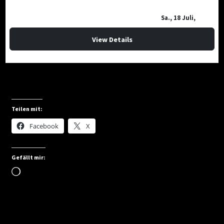
Sa., 18 Juli,
16:00
View Details
Teilen mit:
Facebook
X
Gefällt mir:
Wird
geladen …