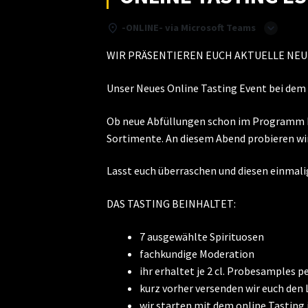
-ONLINE- via Microsoft Teams
WIR PRÄSENTIEREN EUCH AKTUELLE NE
Unser Neues Online Tasting Event bei dem
Ob neue Abfüllungen schon im Programm b
Sortimente. An diesem Abend probieren wir 
Lasst euch überraschen und diesen einmal
DAS TASTING BEINHALTET:
7 ausgewählte Spirituosen
fachkundige Moderation
ihr erhaltet je 2 cl. Probesamples 
kurz vorher versenden wir euch den
wir starten mit dem online Tasting 