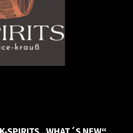
SK-SPIRITS „WHAT´S NEW“