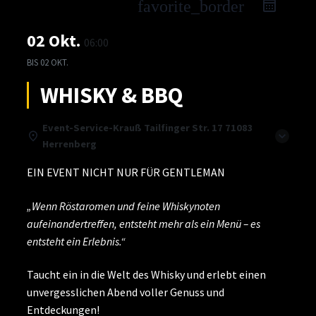
favorite_border
02 Okt.
06:00
BIS
02 OKT.
WHISKY & BBQ
Event-Service-Krauß Tailfinger Str. 17 71083
Herrenberg
EIN EVENT NICHT NUR FÜR GENTLEMAN
„Wenn Röstaromen und feine Whiskynoten
aufeinandertreffen, entsteht mehr als ein Menü – es
entsteht ein Erlebnis.“
Taucht ein in die Welt des Whisky und erlebt einen
unvergesslichen Abend voller Genuss und
Entdeckungen!