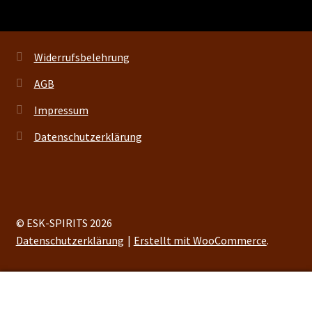
Widerrufsbelehrung
AGB
Impressum
Datenschutzerklärung
© ESK-SPIRITS 2026
Datenschutzerklärung
Erstellt mit WooCommerce
.
0
Suchen
Suchen